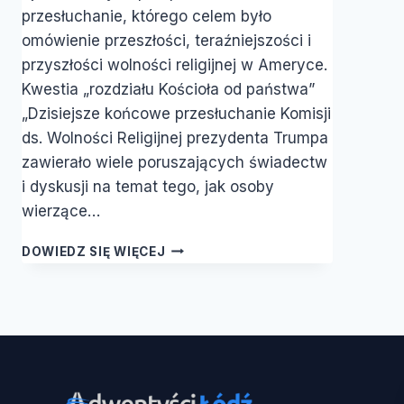
przesłuchanie, którego celem było
omówienie przeszłości, teraźniejszości i
przyszłości wolności religijnej w Ameryce.
Kwestia „rozdziału Kościoła od państwa”
„Dzisiejsze końcowe przesłuchanie Komisji
ds. Wolności Religijnej prezydenta Trumpa
zawierało wiele poruszających świadectw
i dyskusji na temat tego, jak osoby
wierzące…
WOLNOŚĆ
DOWIEDZ SIĘ WIĘCEJ
RELIGIJNA
NA
ROZDROŻU:
DLACZEGO
WCIĄŻ
MA
ZNACZENIE